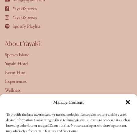
YayakiSpetses
YayakiSpetses
Spotify Playlist
About Yayaki
Spetses Island
Yayaki Hotel
Event Hire
Experiences
Wellness
Manage Consent
About Us
To provide the best experiences, we use technologies like cookies to store and/or access
Yayaki's Journal
device information. Consenting to these technologies will allow us to process data such as
browsing behaviour or unique IDs on this site. Not consenting or withdrawing consent,
Terms & Conditions
may adversely affect certain features and functions.
Privacy Policy